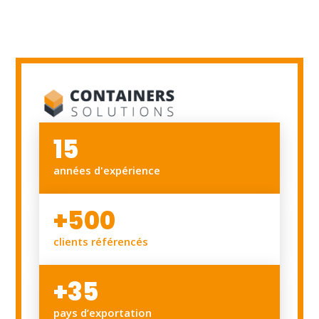
15
années d'expérience
+500
clients référencés
+35
pays d’exportation