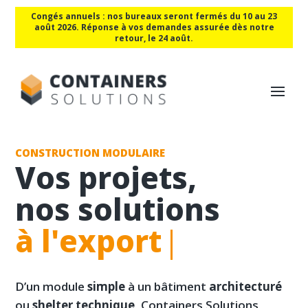
Congés annuels : nos bureaux seront fermés du 10 au 23
août 2026. Réponse à vos demandes assurée dès notre
retour, le 24 août.
CONSTRUCTION MODULAIRE
Vos projets,
nos solutions
en kit
|
D’un module
simple
à un bâtiment
architecturé
ou
shelter technique,
Containers Solutions