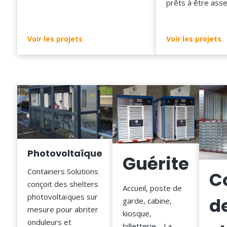
prêts à être ass
Voir les projets
Voir les projets
Photovoltaïque
Guérite
Containers Solutions
C
conçoit des shelters
Accueil, poste de
photovoltaïques sur
d
garde, cabine,
mesure pour abriter
kiosque,
onduleurs et
billetterie… La