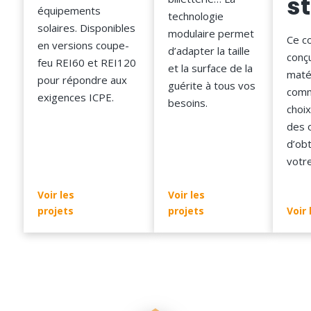
s
équipements
technologie
solaires. Disponibles
modulaire permet
Ce co
en versions coupe-
d’adapter la taille
conç
feu REI60 et REI120
et la surface de la
matér
pour répondre aux
guérite à tous vos
comme
exigences ICPE.
besoins.
choi
des 
d’obt
votre
Voir les
Voir les
projets
projets
Voir 