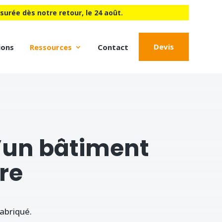
urée dès notre retour, le 24 août.
Devis
ions
Ressources
Contact
d’un bâtiment
re
abriqué.