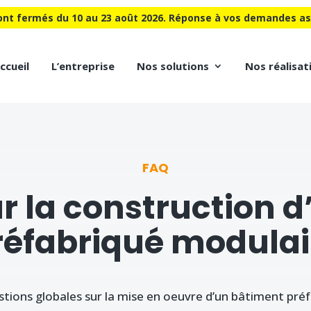
nt fermés du 10 au 23 août 2026. Réponse à vos demandes ass
ccueil
L’entreprise
Nos solutions
Nos réalisat
FAQ
r la construction 
réfabriqué modulai
stions globales sur la mise en oeuvre d’un bâtiment préf