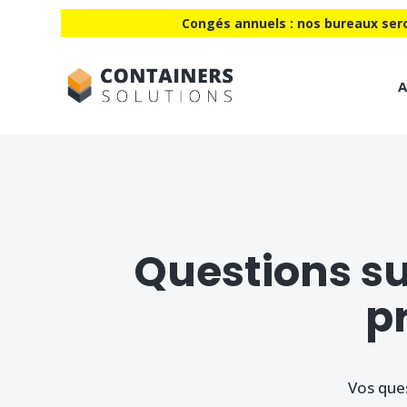
Congés annuels : nos bureaux sero
A
Questions su
p
Vos que