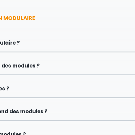
N MODULAIRE
laire ?
 des modules ?
es ?
fond des modules ?
modules ?