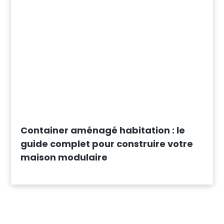
Container aménagé habitation : le
guide complet pour construire votre
maison modulaire
Expert en
Construction modulaire
& Shelter technique
Contact
2, Place Montaigne
44000 Nantes