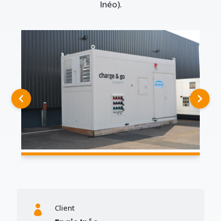
Inéo).
Client
