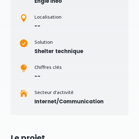
Engie Inéo
Localisation

--
Solution

Shelter technique
Chiffres clés

--
Secteur d’activité

Internet/Communication
Le projet