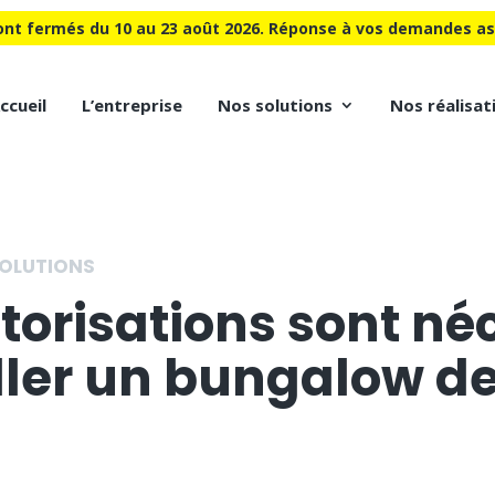
nt fermés du 10 au 23 août 2026. Réponse à vos demandes ass
ccueil
L’entreprise
Nos solutions
Nos réalisat
OLUTIONS
torisations sont né
ller un bungalow de