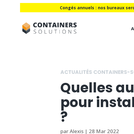
Congés annuels : nos bureaux sero
A
ACTUALITÉS CONTAINERS-S
Quelles au
pour insta
?
par
Alexis
|
28 Mar 2022