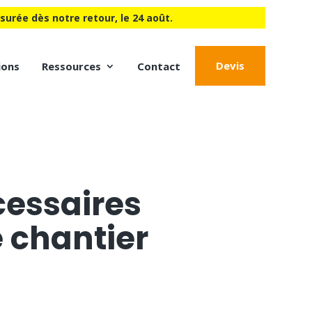
urée dès notre retour, le 24 août.
Devis
ions
Ressources
Contact
cessaires
 chantier