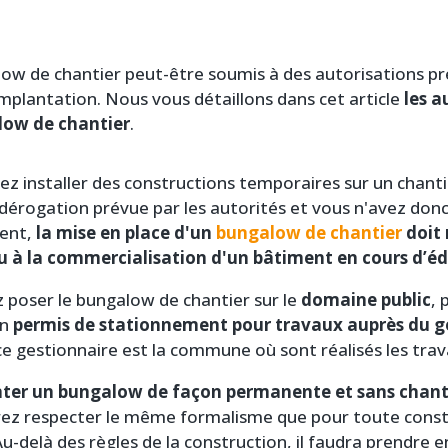
alow de chantier peut-être soumis à des autorisations pr
implantation. Nous vous détaillons dans cet article
les a
low de chantier
.
vez installer des constructions temporaires sur un chant
ne dérogation prévue par les autorités et vous n'avez do
ment,
la mise en place d'un
bungalow de chantier
doit 
 à la commercialisation d'un bâtiment en cours d’édi
 poser le bungalow de chantier sur le
domaine public
, 
un
permis de stationnement pour travaux auprès du ge
 gestionnaire est la commune où sont réalisés les trav
ter un bungalow de façon permanente et sans chantie
rez respecter le même formalisme que pour toute const
u-delà des règles de la construction, il faudra prendre 